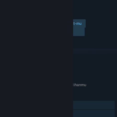
Tambahkan ke wishlist-mu
Ikuti
Abaikan
TAUTAN & INFO
APA GAME INI RELEVAN UNTUKMU?
Tidak tersedia di
preferensi bahasa
pilihanmu
FITUR
Pemain Tunggal
Pencapaian Steam