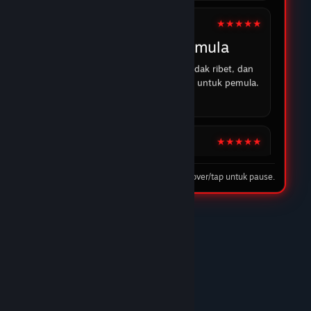
14 Feb 2026
★★★★★
Android 18
Cocok untuk pemula
Strukturnya jelas, pendaftaran tidak ribet, dan
panduan umum mudah dipahami untuk pemula.
16 Feb 2026
★★★★★
Goku
Tip: hover/tap untuk pause.
Layanan cepat & tampilan
nyaman
Proses akses dan navigasi terasa rapi, customer
service responsif, dan pengalaman pengguna
keseluruhan memuaskan.
03 Feb 2026