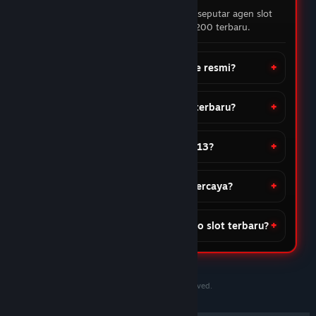
Pertanyaan yang sering ditanyakan seputar agen slot
online resmi & RTP gacor bet 200 terbaru.
★★★★★
Goku
Apa itu TOTO313 agen slot online resmi?
Layanan cepat & tampilan
Apa maksud RTP gacor bet 200 terbaru?
nyaman
Proses akses dan navigasi terasa rapi, customer
Bagaimana cara daftar di TOTO313?
service responsif, dan pengalaman pengguna
keseluruhan memuaskan.
03 Feb 2026
Apakah TOTO313 aman dan terpercaya?
★★★★★
Vegeta
Apakah tersedia bonus dan promo slot terbaru?
Transaksi lancar
Alur transaksi jelas dan cepat. Informasi di
halaman juga mudah dipahami untuk pengguna
©2020-2030 PersonaeGame Studios. All rights reserved.
baru.
05 Feb 2026