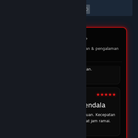
Di HP tampilannya tetap rapi, cepat diakses, dan
menu-menu penting gampang ditemukan.
Seringnya Dimainkan di Steam Deck
10 Feb 2026
★★★★★
Trunks
Review Member ⭐️
Informasi RTP mudah
Testimoni pengguna tentang layanan & pengalaman
ditemukan
di TOTO313.
Informasi yang dicari seperti RTP/fitur game
ditampilkan dengan jelas sehingga membantu
saat memilih permainan.
12 Feb 2026
★★★★★
Krillin
Stabil & minim kendala
Selama dipakai, jarang ada gangguan. Kecepatan
halaman juga oke, terutama saat jam ramai.
14 Feb 2026