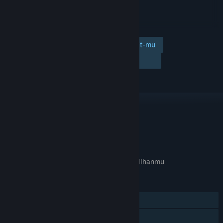
Tambahkan ke wishlist-mu
Ikuti
Abaikan
TAUTAN & INFO
APA GAME INI RELEVAN UNTUKMU?
Tidak tersedia di
preferensi bahasa
pilihanmu
FITUR
Pemain Tunggal
Pencapaian Steam