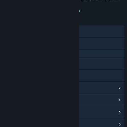
Game Online Terpopuler 2026
Petualangan
,
Indie
,
RPG
,
Strategi
GENRE:
23 Jan 2026
TANGGAL RILIS:
28 Agu 2023
TANGGAL RILIS AKSES DINI:
Discord
X
QQ 725153963
Baidu Tieba
Bilibili
Lihat riwayat pembaruan
Baca berita terkait
Lihat diskusi
Temukan Grup Komunitas