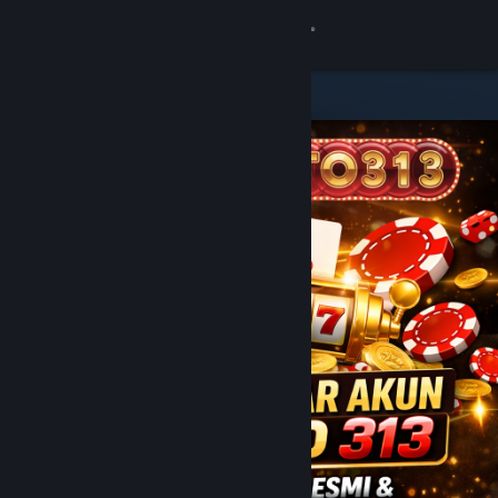
8
TOTO313
Lihat Profilmu
Wallet (Rp 751,880)
Pemberitahuan
8
Toko
JUDOL BET88
Kamu & Temanmu
Obrolan