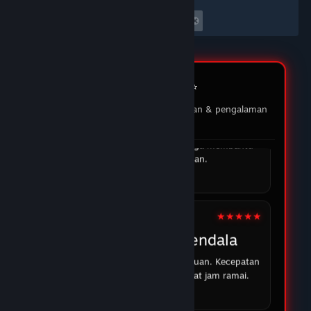
Di HP tampilannya tetap rapi, cepat diakses, dan
Seringnya Dimainkan di Steam Deck
menu-menu penting gampang ditemukan.
10 Feb 2026
★★★★★
Trunks
Review Member ⭐️
Informasi RTP mudah
Testimoni pengguna tentang layanan & pengalaman
ditemukan
di TOTO313.
Informasi yang dicari seperti RTP/fitur game
ditampilkan dengan jelas sehingga membantu
saat memilih permainan.
12 Feb 2026
★★★★★
Krillin
Stabil & minim kendala
Selama dipakai, jarang ada gangguan. Kecepatan
halaman juga oke, terutama saat jam ramai.