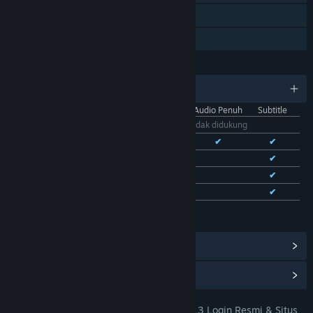
Trading Card Steam
Berbagi dengan Keluarga
BAHASA
11 bahasa yang didukung
Antarmuka
Audio Penuh
Subtitle
Bhs. Indonesia
Tidak didukung
Bhs. Inggris
✔
✔
✔
Bhs. Tionghoa Sederhana
✔
✔
Bhs. Tionghoa Tradisional
✔
✔
Bhs. Prancis
✔
✔
Lihat semua 11 bahasa yang didukung
Lihat Pencapaian Steam
(28)
Lihat Item Toko Poin
(9)
TOTO313 : Daftar Akun TOTO 313 Login Resmi & Situs
JUDUL: