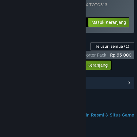
Terdiri dari 2 item:
God Of War Ragnarok X TOTO313
,
Blackthorn Arena: Reforged
-25%
Info Bundel
Rp 284 398
Masuk Keranjang
Konten Game ini
Telusuri semua
(1)
God Of War Ragnarok X TOTO313 - Supporter Pack
Rp 65 000
Masukkan semua DLC ke Keranjang
Rp 65 000
Lihat Hub Komunitas
Join us on Discord
TOTO313 : Daftar Akun TOTO 313 Login Resmi & Situs Game
Online Terpopuler 2026