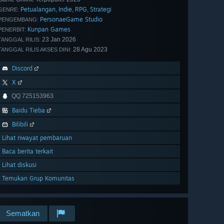
Petualangan
Indie
RPG
Strategi
,
,
,
GENRE:
PersonaeGame Studio
PENGEMBANG:
Kunpan Games
PENERBIT:
23 Jan 2026
TANGGAL RILIS:
28 Agu 2023
TANGGAL RILIS AKSES DINI:
Discord
X
QQ 725153963
Baidu Tieba
Bilibili
Lihat riwayat pembaruan
Baca berita terkait
Lihat diskusi
Temukan Grup Komunitas
Sematkan