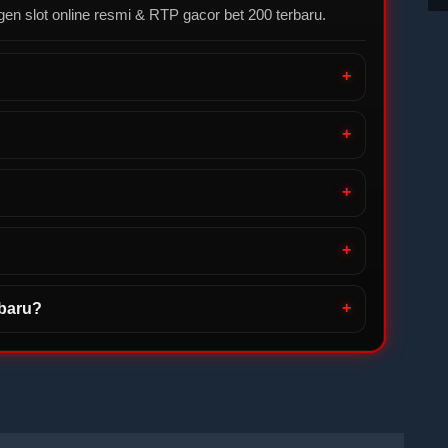
en slot online resmi & RTP gacor bet 200 terbaru.
rbaru?
★★★★★
yaman
er service
uruhan