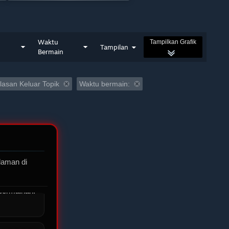
las dan
Waktu
Tampilkan Grafik
e.
Tampilan
Bermain
lasan Keluar Topik
Waktu bermain:
★★★★☆
dan menu-
laman di
★★★★★
ukan
itampilkan
permainan.