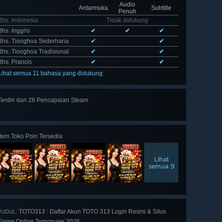
Audio
Antarmuka
Subtitle
Penuh
Bhs. Indonesia
Tidak didukung
Bhs. Inggris
✔
✔
✔
Bhs. Tionghoa Sederhana
✔
✔
Bhs. Tionghoa Tradisional
✔
✔
Bhs. Prancis
✔
✔
Lihat semua 11 bahasa yang didukung
Terdiri dari 28 Pencapaian Steam
Lihat
semua 28
Item Toko Poin Tersedia
Lihat
semua 9
TOTO313 : Daftar Akun TOTO 313 Login Resmi & Situs
JUDUL:
Game Online Terpopuler 2026