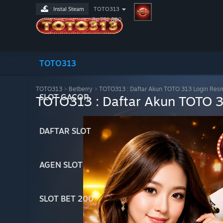
Instal Steam
TOTO313
Rp 751,880
TOTO313
TOTO313
>
Betberry
>
TOTO313 : Daftar Akun TOTO 313 Login Resm
SLOT GACOR
TOTO313 : Daftar Akun TOTO 3
DAFTAR SLOT
AGEN SLOT
SLOT BET 200