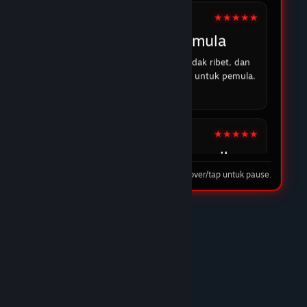
★★★★★
Android 18
Cocok untuk pemula
Strukturnya jelas, pendaftaran tidak ribet, dan
panduan umum mudah dipahami untuk pemula.
16 Feb 2026
★★★★★
Goku
Layanan cepat & tampilan
Tip: hover/tap untuk pause.
nyaman
Proses akses dan navigasi terasa rapi, customer
service responsif, dan pengalaman pengguna
keseluruhan memuaskan.
03 Feb 2026
★★★★★
Vegeta