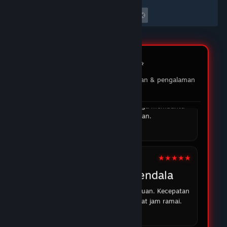
Di HP tampilannya tetap rapi, cepat diakses, dan
Seringnya Dimainkan di Steam Deck
menu-menu penting gampang ditemukan.
10 Feb 2026
★★★★★
Trunks
Review Member ⭐️
Informasi RTP mudah
Testimoni pengguna tentang layanan & pengalaman
ditemukan
di TOTO313.
Informasi yang dicari seperti RTP/fitur game
ditampilkan dengan jelas sehingga membantu
saat memilih permainan.
12 Feb 2026
★★★★★
Krillin
Stabil & minim kendala
Selama dipakai, jarang ada gangguan. Kecepatan
halaman juga oke, terutama saat jam ramai.
14 Feb 2026