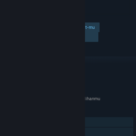
Tambahkan ke wishlist-mu
Ikuti
Abaikan
TAUTAN & INFO
APA GAME INI RELEVAN UNTUKMU?
Tidak tersedia di
preferensi bahasa
pilihanmu
FITUR
Pemain Tunggal
Pencapaian Steam