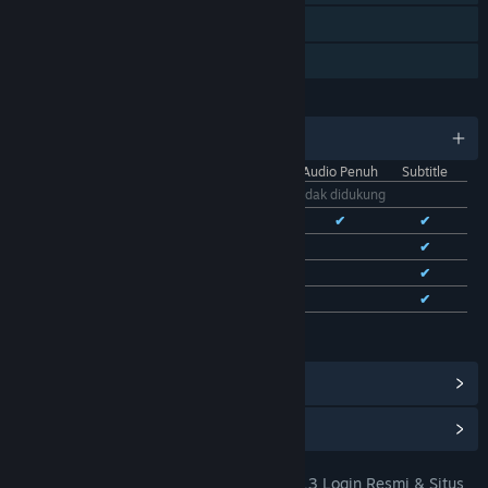
Trading Card Steam
Berbagi dengan Keluarga
BAHASA
11 bahasa yang didukung
Antarmuka
Audio Penuh
Subtitle
Bhs. Indonesia
Tidak didukung
Bhs. Inggris
✔
✔
✔
Bhs. Tionghoa Sederhana
✔
✔
Bhs. Tionghoa Tradisional
✔
✔
Bhs. Prancis
✔
✔
Lihat semua 11 bahasa yang didukung
Lihat Pencapaian Steam
(28)
Lihat Item Toko Poin
(9)
TOTO313 : Daftar Akun TOTO 313 Login Resmi & Situs
JUDUL: