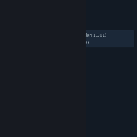
TAG
+
ULASAN
KESELURUHAN:
Mayoritas Positif
(74% dari 1,381)
TERBARU:
Mayoritas Positif
(72% dari 98)