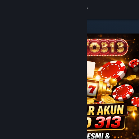
8
TOTO313
Lihat Profilmu
Wallet (Rp 751,880)
Pemberitahuan
8
Toko
JUDOL BET88
Kamu & Temanmu
Obrolan