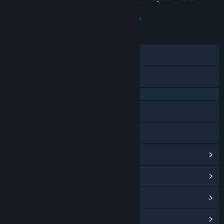
Game Online Terpopuler 2026
Petualangan
,
Indie
,
RPG
,
Strategi
GENRE:
23 Jan 2026
TANGGAL RILIS:
28 Agu 2023
TANGGAL RILIS AKSES DINI:
Discord
X
QQ 725153963
Baidu Tieba
Bilibili
Lihat riwayat pembaruan
Baca berita terkait
Lihat diskusi
Temukan Grup Komunitas