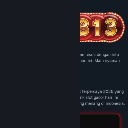
Tentang Game Ini
TOTO313 menjadi platform agen slot online resmi dengan info
RTP gacor serta minimal bet 200 terbaru hari ini. Main nyaman
dan raih kemenangan besar!
Deskripsi Konten Dewasa
TOTO313
hadir sebagai dewa judi idn slot terpercaya 2026 yang
telah berlisensi resmi sebagai penyedia link slot gacor hari ini
dengan koleksi slot online terbaik gampang menang di indonesia.
FAQ TOTO313 ⭐️