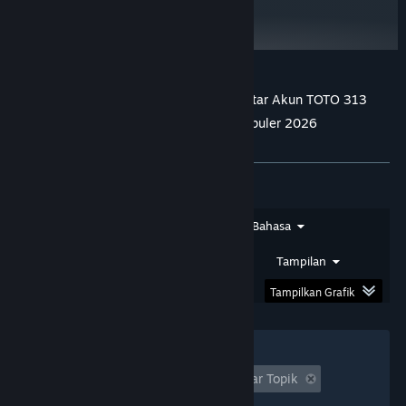
★★★★☆
Gohan
Banyak pilihan & update rutin
Ulasan pelanggan untuk TOTO313 : Daftar Akun TOTO 313
Pilihan game beragam dan terlihat ada update
rutin. Overall stabil dan nyaman dipakai.
Login Resmi & Situs Game Online Terpopuler 2026
07 Feb 2026
Tentang ulasan pengguna
Preferensimu
★★★★★
Piccolo
CS membantu
Jenis Ulasan
Jenis Pembelian
Bahasa
Saat butuh bantuan, CS menjawab dengan jelas
Rentang Tanggal
Waktu Bermain
Tampilan
dan ramah. Prosesnya juga tidak bertele-tele.
Tampilkan Grafik
08 Feb 2026
★★★★☆
Bulma
Filter
User-friendly di mobile
Tidak Termasuk Aktivitas Ulasan Keluar Topik
Waktu bermain:
Di HP tampilannya tetap rapi, cepat diakses, dan