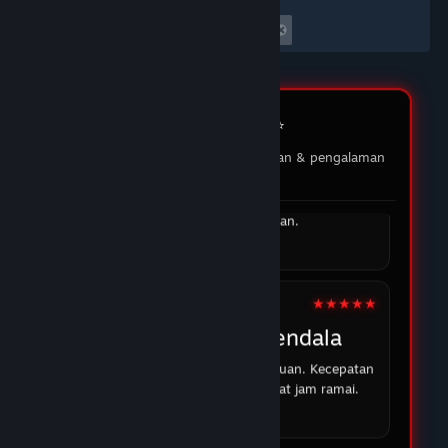
menu-menu penting gampang ditemukan.
Seringnya Dimainkan di Steam Deck
10 Feb 2026
★★★★★
Trunks
Review Member ⭐️
Informasi RTP mudah
Testimoni pengguna tentang layanan & pengalaman
ditemukan
di TOTO313.
Informasi yang dicari seperti RTP/fitur game
ditampilkan dengan jelas sehingga membantu
saat memilih permainan.
12 Feb 2026
★★★★★
Krillin
Stabil & minim kendala
Selama dipakai, jarang ada gangguan. Kecepatan
halaman juga oke, terutama saat jam ramai.
14 Feb 2026