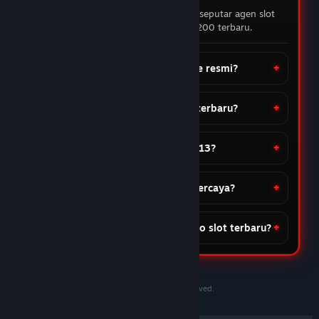
Pertanyaan yang sering ditanyakan seputar agen slot
online resmi & RTP gacor bet 200 terbaru.
Apa itu TOTO313 agen slot online resmi?
★★★★★
Goku
Layanan cepat & tampilan
Apa maksud RTP gacor bet 200 terbaru?
nyaman
Proses akses dan navigasi terasa rapi, customer
Bagaimana cara daftar di TOTO313?
service responsif, dan pengalaman pengguna
keseluruhan memuaskan.
Apakah TOTO313 aman dan terpercaya?
03 Feb 2026
Apakah tersedia bonus dan promo slot terbaru?
★★★★★
Vegeta
Transaksi lancar
Alur transaksi jelas dan cepat. Informasi di
©2020-2030 PersonaeGame Studios. All rights reserved.
halaman juga mudah dipahami untuk pengguna
baru.