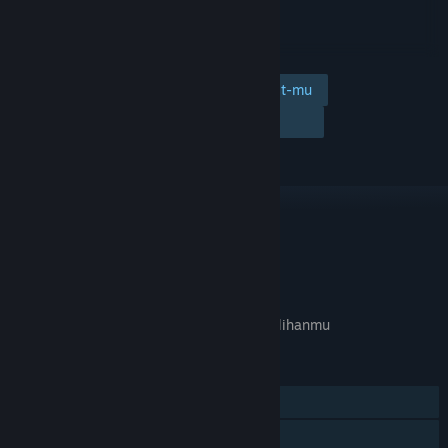
Tambahkan ke wishlist-mu
Ikuti
Abaikan
TAUTAN & INFO
APA GAME INI RELEVAN UNTUKMU?
Tidak tersedia di
preferensi bahasa
pilihanmu
FITUR
Pemain Tunggal
Pencapaian Steam