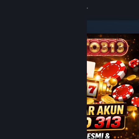
8
TOTO313
Lihat Profilmu
Wallet (Rp 751,880)
Pemberitahuan
8
Toko
JUDOL BET88
Kamu & Temanmu
Obrolan