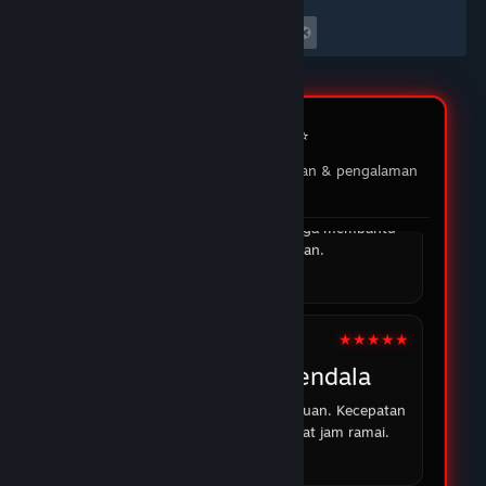
Di HP tampilannya tetap rapi, cepat diakses, dan
Seringnya Dimainkan di Steam Deck
menu-menu penting gampang ditemukan.
10 Feb 2026
★★★★★
Trunks
Review Member ⭐️
Informasi RTP mudah
Testimoni pengguna tentang layanan & pengalaman
di TOTO313.
ditemukan
Informasi yang dicari seperti RTP/fitur game
ditampilkan dengan jelas sehingga membantu
saat memilih permainan.
12 Feb 2026
★★★★★
Krillin
Stabil & minim kendala
Selama dipakai, jarang ada gangguan. Kecepatan
halaman juga oke, terutama saat jam ramai.