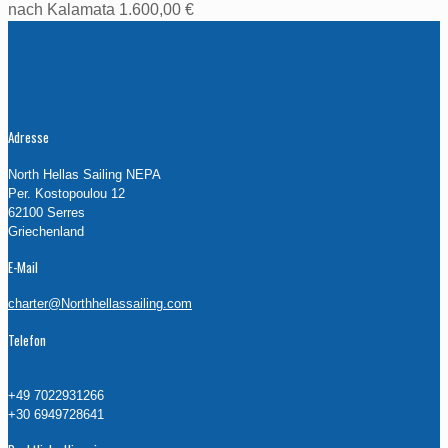
nach Kalamata 1.600,00 €
Adresse
North Hellas Sailing NEPA
Per. Kostopoulou 12
62100 Serres
Griechenland
E-Mail
charter@Northhellassailing.com
Telefon
+49 7022931266
+30 6949728641