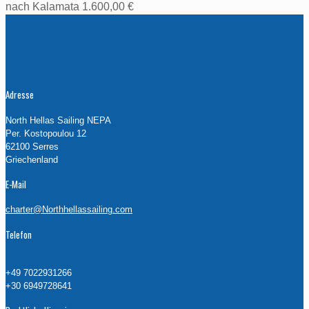
nach Kalamata 1.600,00 €
Adresse
North Hellas Sailing NEPA
Per. Kostopoulou 12
62100 Serres
Griechenland
E-Mail
charter@Northhellassailing.com
Telefon
+49 7022931266
+30 6949728641