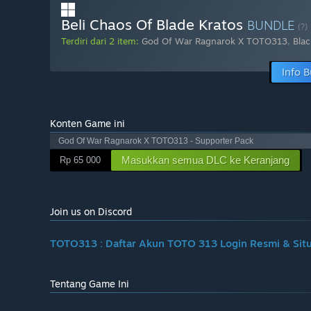
Beli Chaos Of Blade Kratos
BUNDLE
(?)
Terdiri dari 2 item:
God Of War Ragnarok X TOTO313
,
Bla
Info 
Konten Game ini
God Of War Ragnarok X TOTO313 - Supporter Pack
Masukkan semua DLC ke Keranjang
Rp 65 000
Join us on Discord
TOTO313 : Daftar Akun TOTO 313 Login Resmi & Sit
Tentang Game Ini