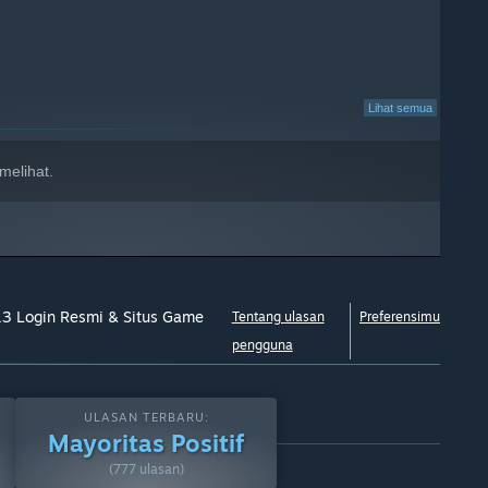
uruhan
Lihat semua
★★★★★
melihat.
laman juga
.
★★★★☆
3 Login Resmi & Situs Game
Tentang ulasan
Preferensimu
tin
pengguna
in. Overall
ULASAN TERBARU:
Mayoritas Positif
(777 ulasan)