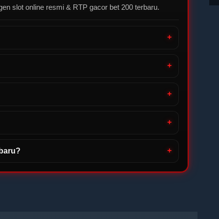
en slot online resmi & RTP gacor bet 200 terbaru.
rbaru?
★★★★★
yaman
er service