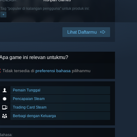
Tag "populer di kalangan pengguna" untuk produk ini:
+
Lihat Daftarmu
Apa game ini relevan untukmu?
Tidak tersedia di
preferensi bahasa
pilihanmu
Pemain Tunggal
Pencapaian Steam
Trading Card Steam
Berbagi dengan Keluarga
Bahasa
: