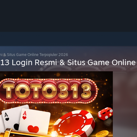
i & Situs Game Online Terpopuler 2026
13 Login Resmi & Situs Game Online