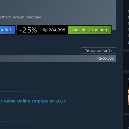
ckthorn Arena: Reforged
-25%
Bundel
Masuk Keranjang
Rp 284 398
Telusuri semua
(1)
Rp 65 000
us Game Online Terpopuler 2026