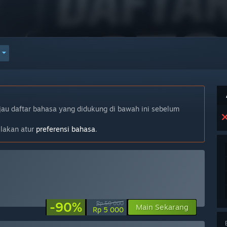
njau daftar bahasa yang didukung di bawah ini sebelum
ilakan atur
preferensi bahasa
.
-90%
Rp 50 000
Main Sekarang
Rp 5 000